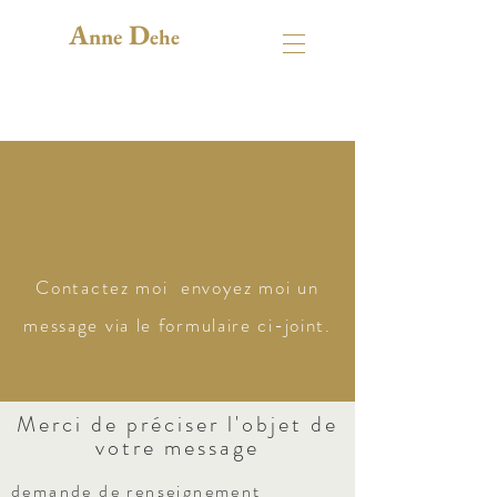
A
D
nne
ehe
Contactez moi envoyez moi un
message via le formulaire ci-joint.
Merci de préciser l'objet de
votre message
demande de renseignement